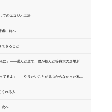
資としてのエコジオ工法
、謙虚に前へ
に今できること
限に」——選んだ道で、僕が掴んだ等身大の居場所
【スタッフ紹介】「大丈夫、楽しくやってるよ」——やりたいことが見つからなかった私が、建...
してくれる人
ず、次へ