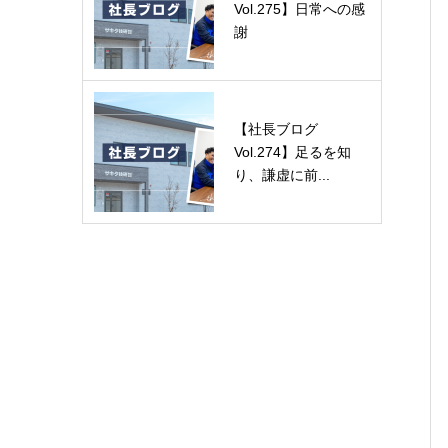
Vol.275】日常への感
謝
【社長ブログ
Vol.274】足るを知
り、謙虚に前...