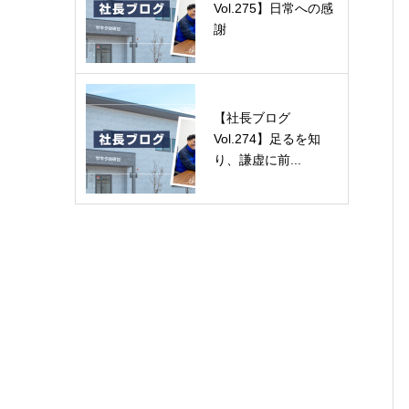
Vol.275】日常への感
謝
【社長ブログ
Vol.274】足るを知
り、謙虚に前...