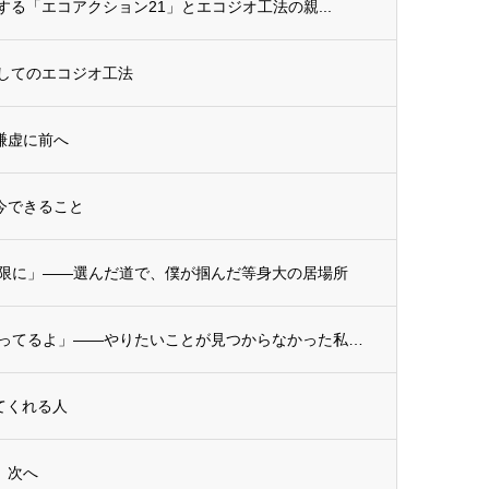
進する「エコアクション21」とエコジオ工法の親...
資としてのエコジオ工法
、謙虚に前へ
に今できること
限に」——選んだ道で、僕が掴んだ等身大の居場所
【スタッフ紹介】「大丈夫、楽しくやってるよ」——やりたいことが見つからなかった私が、建...
してくれる人
ず、次へ