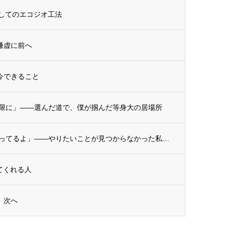
資としてのエコジオ工法
、謙虚に前へ
に今できること
限に」——選んだ道で、僕が掴んだ等身大の居場所
【スタッフ紹介】「大丈夫、楽しくやってるよ」——やりたいことが見つからなかった私が、建...
してくれる人
ず、次へ