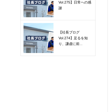
Vol.275】日常への感
謝
【社長ブログ
Vol.274】足るを知
り、謙虚に前...